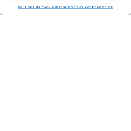
Voir plus
Politique de cookies
Déclaration de confidentialité
14
Verrières
Voir plus