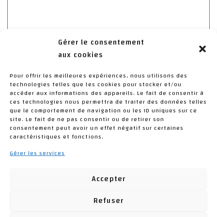
Gérer le consentement
aux cookies
Pour offrir les meilleures expériences, nous utilisons des
technologies telles que les cookies pour stocker et/ou
J’ai lu et j'accepte la politique de confidentialité de ce
accéder aux informations des appareils. Le fait de consentir à
site.
*
ces technologies nous permettra de traiter des données telles
> Déclaration de confidentialité
que le comportement de navigation ou les ID uniques sur ce
site. Le fait de ne pas consentir ou de retirer son
Accepter
consentement peut avoir un effet négatif sur certaines
caractéristiques et fonctions.
* champs obligatoires
Gérer les services
hCaptcha
Accepter
Refuser