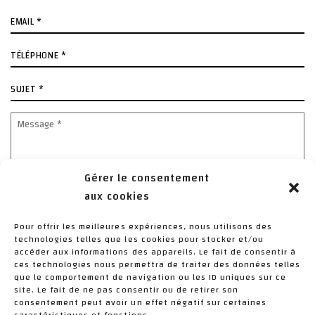
E-
mail
*
Téléphone
*
Sujet
*
Message
*
Gérer le consentement
aux cookies
Pour offrir les meilleures expériences, nous utilisons des
technologies telles que les cookies pour stocker et/ou
accéder aux informations des appareils. Le fait de consentir à
ces technologies nous permettra de traiter des données telles
que le comportement de navigation ou les ID uniques sur ce
J’ai lu et j'accepte la politique de confidentialité de ce
site. Le fait de ne pas consentir ou de retirer son
site.
*
consentement peut avoir un effet négatif sur certaines