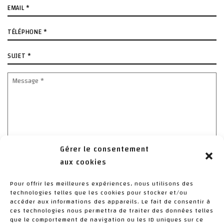
E-
mail
*
Téléphone
*
Sujet
*
Message
*
Gérer le consentement
aux cookies
Pour offrir les meilleures expériences, nous utilisons des
technologies telles que les cookies pour stocker et/ou
J’ai lu et j'accepte la politique de confidentialité de ce
accéder aux informations des appareils. Le fait de consentir à
site.
*
ces technologies nous permettra de traiter des données telles
> Déclaration de confidentialité
que le comportement de navigation ou les ID uniques sur ce