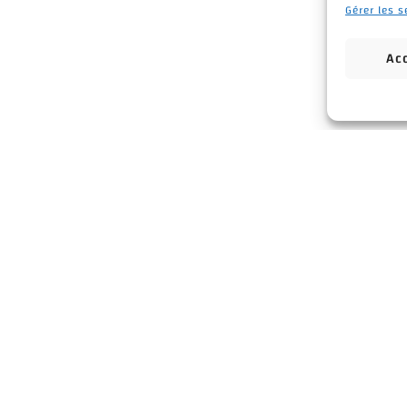
Gérer les s
Ac
CONTACTEZ-NOUS
Nom
*
Messa
E-
mail
*
Téléphone
*
Sujet
*