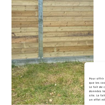
Pour offrir
que les co
Le fait de
données te
site. Le f
un effet né