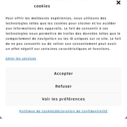
cookies
Pour offrir les meilleures expériences, nous utilisons des
technologies telles que les cookies pour stocker et/ou accéder
aux informations des appareils. Le fait de consentir à ces
technologies nous permettra de traiter des données telles que le
J’ai lu et j'accepte la politique de confidentialité de ce
comportement de navigation ou les ID uniques sur ce site. Le fait
site.
*
de ne pas consentir ou de retirer son consentement peut avoir
un effet négatif sur certaines caractéristiques et fonctions.
> Déclaration de confidentialité
Accepter
Gérer les services
* champs obligatoires
Accepter
hCaptcha
Refuser
Voir les préférences
Politique de cookies
Déclaration de confidentialité
Développé par
e-Ness, création de site internet et agence