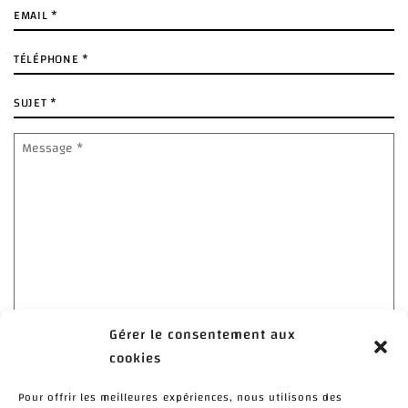
E-
mail
*
Téléphone
*
Sujet
*
Message
*
Gérer le consentement aux
cookies
J’ai lu et j'accepte la politique de confidentialité de ce
site.
*
Pour offrir les meilleures expériences, nous utilisons des
> Déclaration de confidentialité